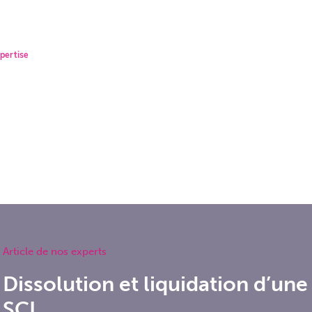
isseur
Les cabinets
Recrutement
Contact
B
pertise
Article de nos experts
Dissolution et liquidation d’une
SCI