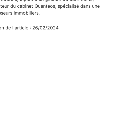
ateur du cabinet Quanteos, spécialisé dans une
sseurs immobiliers.​
on de l'article : 26/02/2024
Financement de l’immobilier d’entreprise par
SCI : Attr
crédit-bail immobilier
société à