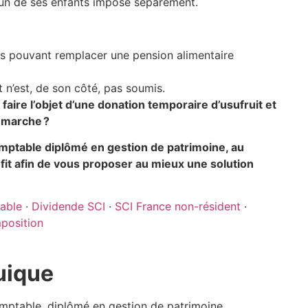
à un de ses enfants imposé séparément.
es pouvant remplacer une pension alimentaire
ant n’est, de son côté, pas soumis.
faire l’objet d’une donation temporaire d’usufruit et
démarche ?
mptable diplômé en gestion de patrimoine, au
fit afin de vous proposer au mieux une solution
cable
·
Dividende SCI
·
SCI France non-résident
·
mposition
uique​
mptable, diplômé en gestion de patrimoine,