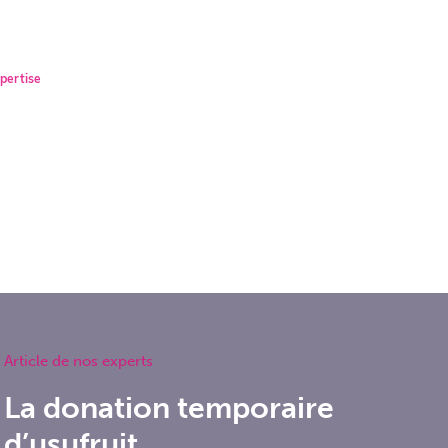
isseur
Les cabinets
Recrutement
Contact
B
pertise
Article de nos experts
La donation temporaire
d’usufruit