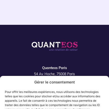
Quanteos Paris
54 Av. Hoche, 75008 Paris
Gérer le consentement
Quanteos Lille
42 rue de la Filature 59350 Saint-André-Lez-Lille
Pour offrir les meilleures expériences, nous utilisons des technologies
Plan du site
telles que les cookies pour stocker et/ou accéder aux informations des
appareils. Le fait de consentir à ces technologies nous permettra de
traiter des données telles que le comportement de navigation ou les ID