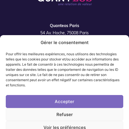
Quanteos Paris
54 Av. Hoche, 75008 Paris
Gérer le consentement
Quanteos Lille
42 rue de la Filature 59350 Saint-André-Lez-Lille
Pour offrir les meilleures expériences, nous utilisons des technologies
Plan du site
telles que les cookies pour stocker et/ou accéder aux informations des
appareils. Le fait de consentir à ces technologies nous permettra de
traiter des données telles que le comportement de navigation ou les ID
uniques sur ce site. Le fait de ne pas consentir ou de retirer son
consentement peut avoir un effet négatif sur certaines caractéristiques
et fonctions.
Quanteos Paris
01 87 39 89 75
Accepter
Quanteos Lille
03 74 28 01 29
Refuser
Voir les préférences