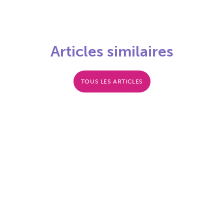
Articles similaires
TOUS LES ARTICLES
Le don du logement à
LMP non-résident : Le
la famille : conditions,
point sur le seuil de
protection et donation
23.000€ !
aux descendants