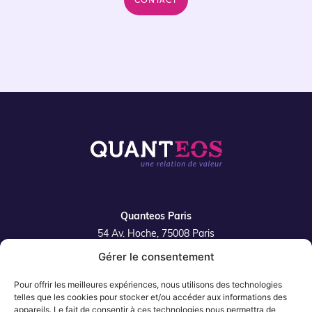
Quanteos Paris
54 Av. Hoche, 75008 Paris
Gérer le consentement
Quanteos Lille
42 rue de la Filature 59350 Saint-André-Lez-Lille
Pour offrir les meilleures expériences, nous utilisons des technologies
Plan du site
telles que les cookies pour stocker et/ou accéder aux informations des
appareils. Le fait de consentir à ces technologies nous permettra de