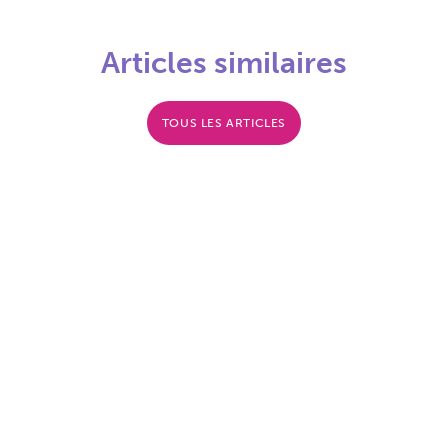
Articles similaires
TOUS LES ARTICLES
Financement de
La SARL de famille
l’immobilier
pour les loueurs en
d’entreprise par
meublé
crédit-bail immobilier
Transmission de
Location meublée et
Patrimoine : Réduire le
tva : comprendre les