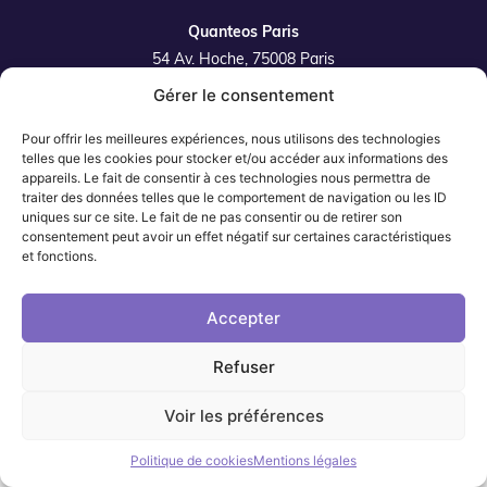
Quanteos Paris
54 Av. Hoche, 75008 Paris
Gérer le consentement
Quanteos Lille
42 rue de la Filature 59350 Saint-André-Lez-Lille
Pour offrir les meilleures expériences, nous utilisons des technologies
Plan du site
telles que les cookies pour stocker et/ou accéder aux informations des
appareils. Le fait de consentir à ces technologies nous permettra de
traiter des données telles que le comportement de navigation ou les ID
uniques sur ce site. Le fait de ne pas consentir ou de retirer son
consentement peut avoir un effet négatif sur certaines caractéristiques
et fonctions.
Quanteos Paris
01 87 39 89 75
Accepter
Quanteos Lille
03 74 28 01 29
Refuser
Voir les préférences
Contact
Mentions légales
Politique de cookies
Mentions légales