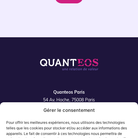
Quanteos Paris
54 Av. Hoche, 75008 Paris
Gérer le consentement
Quanteos Lille
42 rue de la Filature 59350 Saint-André-Lez-Lille
Pour offrir les meilleures expériences, nous utilisons des technologies
Plan du site
telles que les cookies pour stocker et/ou accéder aux informations des
appareils. Le fait de consentir à ces technologies nous permettra de