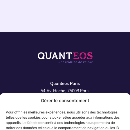
Quanteos Paris
54 Av. Hoche, 75008 Paris
Gérer le consentement
Quanteos Lille
42 rue de la Filature 59350 Saint-André-Lez-Lille
Pour offrir les meilleures expériences, nous utilisons des technologies
Plan du site
telles que les cookies pour stocker et/ou accéder aux informations des
appareils. Le fait de consentir à ces technologies nous permettra de
traiter des données telles que le comportement de navigation ou les ID