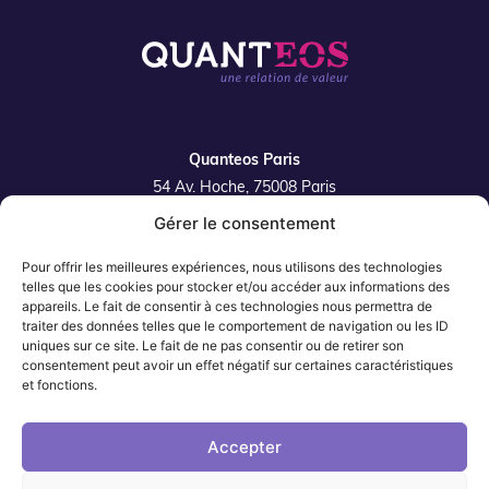
Quanteos Paris
54 Av. Hoche, 75008 Paris
Gérer le consentement
Quanteos Lille
42 rue de la Filature 59350 Saint-André-Lez-Lille
Pour offrir les meilleures expériences, nous utilisons des technologies
Plan du site
telles que les cookies pour stocker et/ou accéder aux informations des
appareils. Le fait de consentir à ces technologies nous permettra de
traiter des données telles que le comportement de navigation ou les ID
uniques sur ce site. Le fait de ne pas consentir ou de retirer son
consentement peut avoir un effet négatif sur certaines caractéristiques
et fonctions.
Quanteos Paris
01 87 39 89 75
Accepter
Quanteos Lille