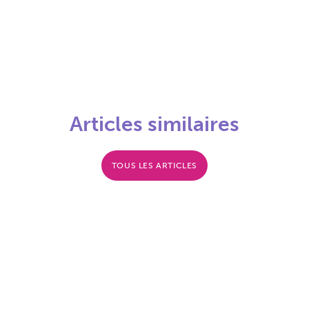
Articles similaires
TOUS LES ARTICLES
La location d’une
L’intérêt du passage
partie de son
de la location nue à la