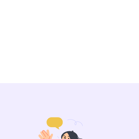
d’entreprise par
le statut LMNP
crédit-bail immobilier